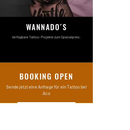
WANNADO´S
Verfügbare Tattoo-Projekte zum Spezialpreis:
BOOKING OPEN
Sende jetzt eine Anfrage für ein Tattoo bei
Aco
Tattooanfrage