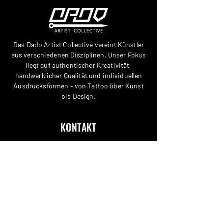
Das Dado Artist Collective vereint Künstler
aus verschiedenen Disziplinen. Unser Fokus
liegt auf authentischer Kreativität,
handwerklicher Qualität und individuellen
Ausdrucksformen – von Tattoo über Kunst
bis Design.
KONTAKT
STANDORT ARBON
STANDORT LUZERN
NEWSLETTER ABONNIEREN