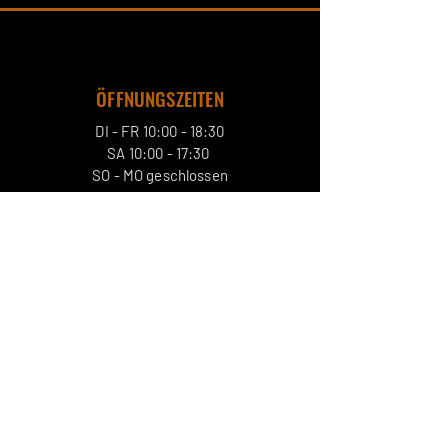
ÖFFNUNGSZEITEN
DI - FR 10:00 - 18:30
SA 10:00 - 17:30
SO - MO geschlossen
EMAIL
LUZERN@DADO.CH