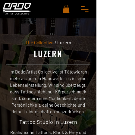
The Collective
/ Luzern
LUZERN
Im Dado Artist Collective ist Tätowieren
mehr als nur ein Handwerk – es ist eine
Lebenseinstellung. Wir sind überzeugt,
dass Tattoos nicht nur Körperschmuck
sind, sondern eine Möglichkeit, deine
Persönlichkeit, deine Geschichte und
deine Leidenschaften auszudrücken.
Tattoo Studio in Luzern
​Realistische Tattoos, Black & Grey und