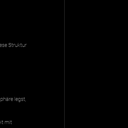
ese Struktur 
häre legst, 
it mit 