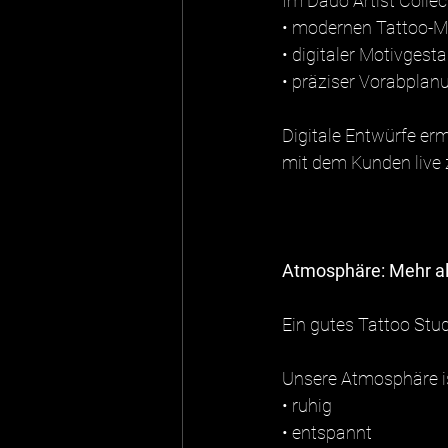
Im Dado Artist Collect
• modernen Tattoo-
• digitaler Motivgest
• präziser Vorabplan
Digitale Entwürfe e
mit dem Kunden live 
Atmosphäre: Mehr al
Ein gutes Tattoo Studi
Unsere Atmosphäre is
• ruhig
• entspannt