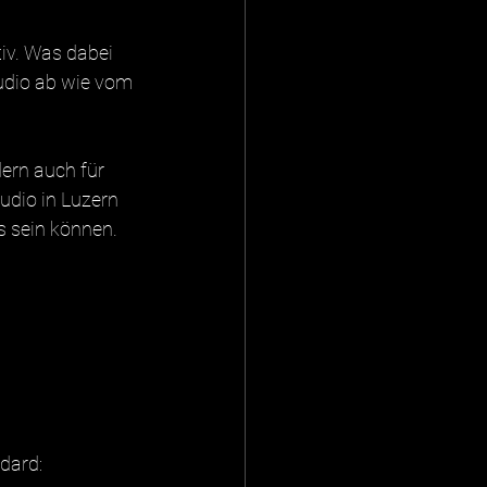
iv. Was dabei 
udio ab wie vom 
dern auch für 
udio in Luzern 
s sein können.
dard: