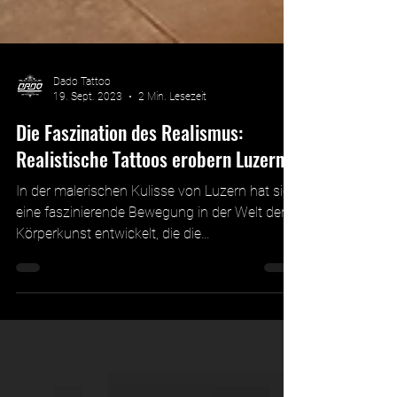
Dado Tattoo
19. Sept. 2023
2 Min. Lesezeit
Die Faszination des Realismus:
Realistische Tattoos erobern Luzern
In der malerischen Kulisse von Luzern hat sich
eine faszinierende Bewegung in der Welt der
Körperkunst entwickelt, die die
Aufmerksamkeit...