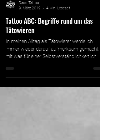
Dado Tattoo
9. März 2019
4 Min. Lesezeit
Tattoo ABC: Begriffe rund um das
Tätowieren
In meinen Alltag als Tätowierer werde ich
immer wieder darauf aufmerksam gemacht,
mit was für einer Selbstverständlichkeit ich
mit...